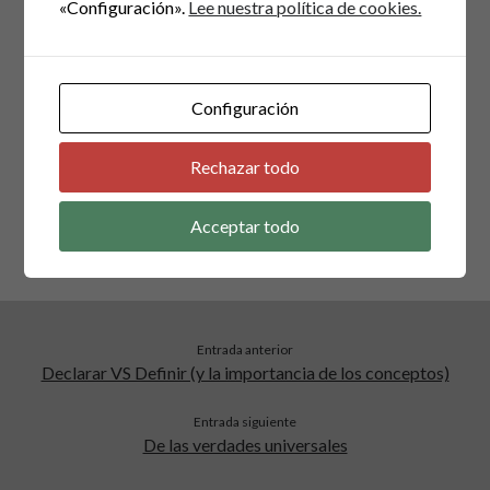
«Configuración».
Lee nuestra política de cookies.
lo tacho con la tinta del mismo color.
Creo que la clave está en el uso de colores pues
usualmente relacionamos ciertos tonos con estados de
Configuración
ánimo particulares por ejemplo el rojo de alerta, el azul
con tranquilidad, el verde con avanzar, etc.
Rechazar todo
Acceptar todo
Publicado en
Ingeniería De Software
Entrada anterior
Declarar VS Definir (y la importancia de los conceptos)
Entrada siguiente
De las verdades universales