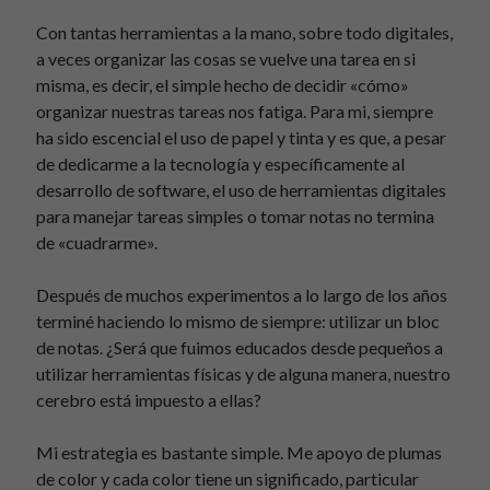
Este blog está dedicado a temas de interés personal y no representan la
Con tantas herramientas a la mano, sobre todo digitales,
posición de
mi empleador
a veces organizar las cosas se vuelve una tarea en si
misma, es decir, el simple hecho de decidir «cómo»
organizar nuestras tareas nos fatiga. Para mi, siempre
ha sido escencial el uso de papel y tinta y es que, a pesar
Categorías
de dedicarme a la tecnología y específicamente al
Categorías
desarrollo de software, el uso de herramientas digitales
para manejar tareas simples o tomar notas no termina
de «cuadrarme».
Buscar:
Buscar
Después de muchos experimentos a lo largo de los años
terminé haciendo lo mismo de siempre: utilizar un bloc
de notas. ¿Será que fuimos educados desde pequeños a
utilizar herramientas físicas y de alguna manera, nuestro
cerebro está impuesto a ellas?
Mi estrategia es bastante simple. Me apoyo de plumas
de color y cada color tiene un significado, particular