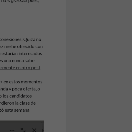
n «
no gracias
» pues,
 conexiones. Quizá no
vez me he ofrecido con
i estarían interesados
es uno nunca sabe
ormente en otro post
.
te» en estos momentos,
anda y poca oferta, o
so los candidatos
dieron la clase de
tó esta semana: