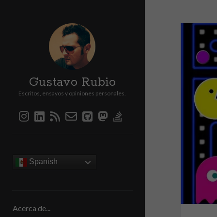
Gustavo Rubio
Escritos, ensayos y opiniones personales.
instagram
linkedin
rss
email-
github
mastodon
stack-
form
overflow
Barra
lateral
Spanish
Acerca de...