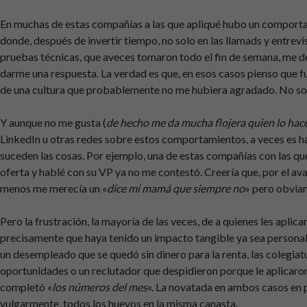
En muchas de estas compañías a las que apliqué hubo un comporta
donde, después de invertir tiempo, no solo en las llamads y entrevis
pruebas técnicas, que aveces tomaron todo el fin de semana, me d
darme una respuesta. La verdad es que, en esos casos pienso que fu
de una cultura que probablemente no me hubiera agradado. No so
Y aunque no me gusta (
de hecho me da mucha flojera quien lo hac
LinkedIn u otras redes sobre estos comportamientos, a veces es h
suceden las cosas. Por ejemplo, una de estas compañías con las que
oferta y hablé con su VP ya no me contestó. Creería que, por el ava
menos me merecía un «
dice mi mamá que siempre no
» pero obviam
Pero la frustración, la mayoría de las veces, de a quienes les aplica
precisamente que haya tenido un impacto tangible ya sea persona
un desempleado que se quedó sin dinero para la renta, las colegiat
oportunidades o un reclutador que despidieron porque le aplicaron 
completó «
los números del mes
«. La novatada en ambos casos en 
vulgarmente, todos los huevos en la misma canasta.