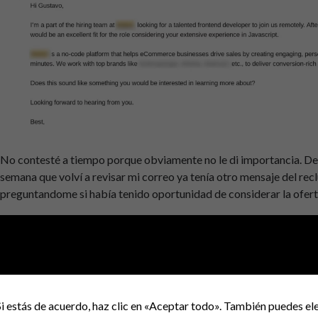
No contesté a tiempo porque obviamente no le di importancia. Des
semana que volví a revisar mi correo ya tenía otro mensaje del rec
preguntandome si había tenido oportunidad de considerar la ofert
Amablemente le comenté que en primer lugar yo no era desarrolla
ninguna parte de mi CV, LinkedIn o vida «
pública
» me he vendido co
parte, el hecho de que la misma compañía me había tratado de recl
medio aproximadamente.
i estás de acuerdo, haz clic en «Aceptar todo». También puedes ele
¿No leen los perfiles? ¿No guardan estas compañías un registro d