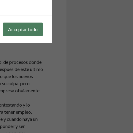
omo dije, no suelo
quienes si.
abía estado en
Acceptar todo
ajante. Una especie de
e claramente no fue mi
o, de procesos donde
después de este último
do que los nuevos
 su culpa, pero
 empresa obviamente.
ontestando y lo
ra tener empleo,
re y cuando haya un
ponder y ser