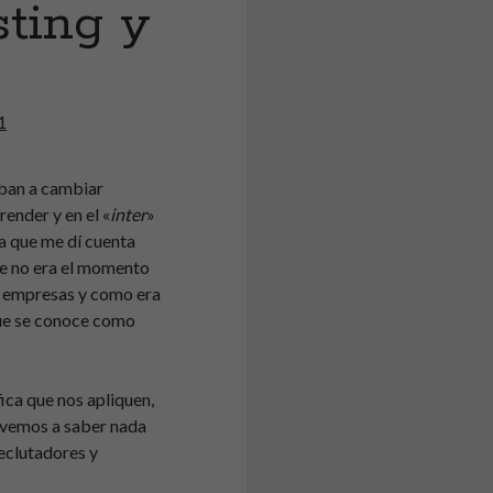
sting y
1
iban a cambiar
render y en el «
inter
»
ta que me dí cuenta
que no era el momento
 empresas y como era
que se conoce como
ica que nos apliquen,
olvemos a saber nada
reclutadores y