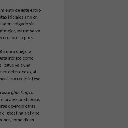
miento de este estilo
tas iniciales sino en
ejaron colgado sin
é mejor, así me salvo
y rencoroso pues.
e
) irme a quejar a
asta irónico como
 llegue ya a una
nce del proceso, al
ente no recibí ni eso.
n este
ghosting
es
l o profesionalmente;
uras o perdió otras
el ghosting a el y no
poner, como dicen