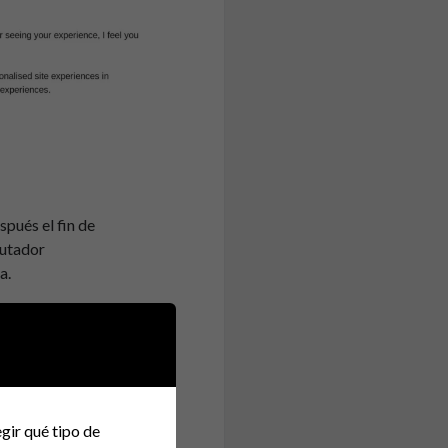
pués el fin de
lutador
a.
dor de frontend, en
mo tal y, por otra
utar hace un año y
gir qué tipo de
e los candidatos con