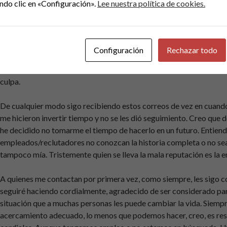
ndo clic en «Configuración».
Lee nuestra política de cookies.
los que han tenido comunicación? Mi tolerancia es muy grande y c
molestarme por estas cosas pero puedo entender la frustración de 
Curiosamente cuando le contesté y le remarqué el hecho de que h
Configuración
Rechazar todo
proceso y me habían dejado colgado su respuesta fue cortante y t
«
Ok, gracias
» No supe si fue la pena o bien se molestó por algo qu
culpa.
De cualquier modo sigo recibiendo estos correos de vez en cuand
me hicieron invertir tiempo y no se les dió seguimiento. Creo que 
he decidido no tomarme el tiempo de hacerlo en un futuro. Entien
empleados/reclutadores no conozcan la historia completa o no sea
tampoco mía. Tristemente quien se lleva la mala reputación es la
A quienes me contactan por primera vez, como siempre, les sigo c
seguiré haciendo cordialmente, agradecido de ser considerado pa
situación que a muchas personas les puede cambiar la vida. Siemp
acercamiento adecuado, lo menos que podemos hacer, creo, es res