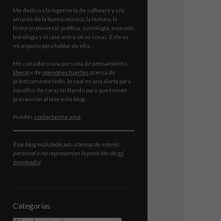
Me dedico a la ingeniería de software y soy
amante de la buena música, la lectura, la
historia universal, política, sociología, aviación,
horología y el cine entre otras cosas. Este es
mi espacio para hablar de ello.
Me considero una persona de pensamiento
liberal
y de
opiniones fuertes
acerca de
prácticamente todo, lo cual es una alerta para
aquellos de corazón blando para que tomen
precaución al leer este blog.
Puedes
contactarme aquí
.
Este blog está dedicado a temas de interés
personal y no representan la posición de
mi
empleador
Categorías