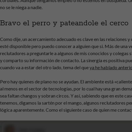
cordiales. Aunque tengamos empleo o no estemos en búsqueda. U
no se le niega a nadie.
Bravo el perro y pateandole el cerco
Como dije, un acercamiento adecuado es clave en las relaciones y
esté disponible pero puedo conocer a alguien que si. Más de una 
reclutadores a preguntarle a algunos de mis conocidos y colegas s
y comparto su información de contacto. La sinergia es positiva pu
cuando va a estar del otro lado, tema del que
ya he hablado anteri
Pero hay quienes de plano no se ayudan. El ambiente está «calien
al menos en el sector de tecnologías, por lo cual hay una gran dem
sea faltan changos y sobran circos. Y así, sabiendo que en este ca
tenemos, digamos la sartén por el mango, algunos reclutadores per
lógica aparentemente. Como el siguiente caso de quien me contac