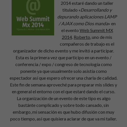
2014 estaré dando un taller
Este blog está dedicado a temas de interés personal y no representan la
titulado «
Desarrollando y
posición de
mi empleador
depurando aplicaciones LAMP
/ AJAX como Dios manda
» en
el evento
Web Summit MX
Categorías
2014
.
Roberto
, uno de mis
compañeros de trabajo es el
Categorías
organizador de dicho evento y me invitó a participar.
Esta es la primera vez que participo en un evento /
conferencia / expo / congreso de tecnología como
Buscar:
ponente ya que usualmente solo asistía como
Buscar
espectador así que espero ofrecer una charla de calidad.
Este fin de semana aproveché para preparar mis slides y
en general el entorno con el que estaré dando el curso.
La organización de un evento de este tipo es algo
bastánte complicado y sobre todo cansado, sin
embargo, mi sensación es que hubo difusión con muy
poco tiempo, así que quisiera aclarar de que va mi taller.