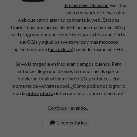
Heinemeier Hansson
escribía
un framework de desarrollo
web que cambiaría radicalmente la web, Estados
Unidos buscaba armas de destrucción masiva en IRAQ,
y el programador con «experiencia» era feliz con Perl y
sus
CGIs
y aquellos aventureros y mas mocosos
aprendían como (
no se debe
) hacer lo mismo en PHP.
Salvo la tragedia en Iraq eran tiempos buenos. Pero
entonces llegó uno de esos términos nerds que se
volvieron «mainstream»: web 2.0, y entonces era
momento de volverese cool, ¿Cómo podíamos lograrlo
con la
pobre
oferta
de herramientas para ese tiempo?
El
Continuar leyendo…
que
pega
2 comentarios
primero
pega