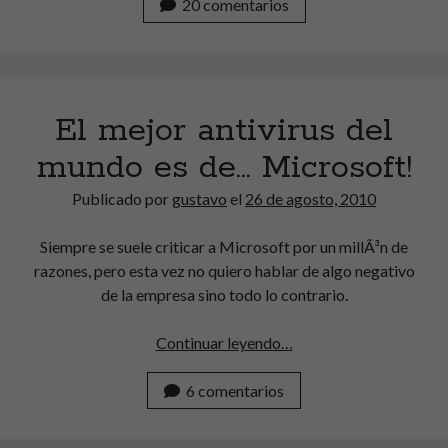
es
20 comentarios
territorio…
monopólico
El mejor antivirus del
mundo es de… Microsoft!
Publicado por
gustavo
el
26 de agosto, 2010
Siempre se suele criticar a Microsoft por un millÃ³n de
razones, pero esta vez no quiero hablar de algo negativo
de la empresa sino todo lo contrario.
El
Continuar leyendo…
mejor
antivirus
6 comentarios
del
mundo