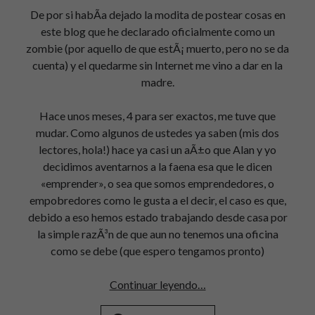
De por si habÃ­a dejado la modita de postear cosas en
este blog que he declarado oficialmente como un
zombie (por aquello de que estÃ¡ muerto, pero no se da
cuenta) y el quedarme sin Internet me vino a dar en la
madre.
Hace unos meses, 4 para ser exactos, me tuve que
mudar. Como algunos de ustedes ya saben (mis dos
lectores, hola!) hace ya casi un aÃ±o que Alan y yo
decidimos aventarnos a la faena esa que le dicen
«emprender», o sea que somos emprendedores, o
empobredores como le gusta a el decir, el caso es que,
debido a eso hemos estado trabajando desde casa por
la simple razÃ³n de que aun no tenemos una oficina
como se debe (que espero tengamos pronto)
Todo
Continuar leyendo…
México