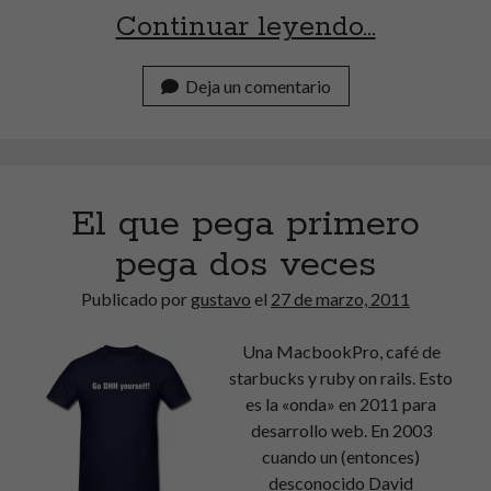
Taller
Continuar leyendo…
en
Deja un comentario
websum
MX
2014
El que pega primero
(y
pega dos veces
disclaim
Publicado por
gustavo
el
27 de marzo, 2011
Una MacbookPro, café de
starbucks y ruby on rails. Esto
es la «onda» en 2011 para
desarrollo web. En 2003
cuando un (entonces)
desconocido
David