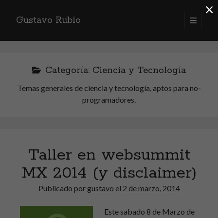
×
Gustavo Rubio
abrir
menú
Barra
principa
lateral
Spanish
Categoría:
Ciencia y Tecnología
Temas generales de ciencia y tecnología, aptos para no-
programadores.
Acerca de...
Me dedico a la ingeniería de software y soy amante de la buena música,
la lectura, la historia universal, política, sociología, aviación, horología y
el cine entre otras cosas. Este es mi espacio para hablar de ello.
Taller en websummit
Me considero una persona de pensamiento
liberal
y de
opiniones
fuertes
MX 2014 (y disclaimer)
acerca de prácticamente todo, lo cual es una alerta para
aquellos de corazón blando para que tomen precaución al leer este
blog.
Publicado por
gustavo
el
2 de marzo, 2014
Puedes
contactarme aquí
.
Este sabado 8 de Marzo de