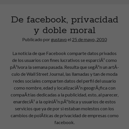
es
de…
De facebook, privacidad
Microsoft!
y doble moral
Publicado por
gustavo
el
25 de mayo, 2010
La noticia de que Facebook comparte datos privados
de los usuarios con fines lucrativos se esparciÃ³ como
pÃ³lvora la semana pasada. Resulta que segÃºn un artÃ­
culo de Wall Street Journal, las llamadas y tan de moda
redes sociales comparten datos del perfil del usuario
como nombre, edad y localizaciÃ³n geogrÃ¡fica con
compaÃ±ias dedicadas a la publicidad, esto, al parecer,
enardeciÃ³ a la opiniÃ³n pÃºblica y usuarios de estos
servicios que ya de por si estaban molestos con los
cambios de polÃ­ticas de privacidad de empresas como
facebook.